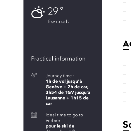
29
few clouds
Ac
Practical information
Journey time :
1h de vol jusqu'à
Genève + 2h de car,
3h54 de TGV jusqu’à
Lausanne + 1h15 de
car
Ideal time to go to
Verbier :
So
pour le ski de