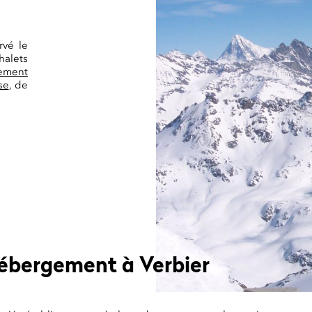
rvé le
halets
ement
se
, de
ébergement à Verbier