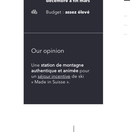
décembre à fin mars
Budget :
assez élevé
Our opinion
Une
station de montagne
authentique et animée
pour
un
séjour incentive
de ski
« Made in Suisse ».