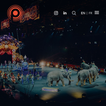
|
EN
FR