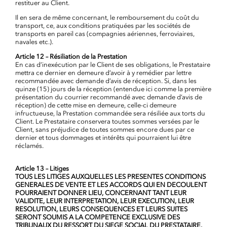
restituer au Client.
Il en sera de même concernant, le remboursement du coût du
transport, ce, aux conditions pratiquées par les sociétés de
transports en pareil cas (compagnies aériennes, ferroviaires,
navales etc.).
Article 12 – Résiliation de la Prestation
En cas d’inexécution par le Client de ses obligations, le Prestataire
mettra ce dernier en demeure d’avoir à y remédier par lettre
recommandée avec demande d’avis de réception. Si, dans les
quinze (15) jours de la réception (entendue ici comme la première
présentation du courrier recommandé avec demande d’avis de
réception) de cette mise en demeure, celle-ci demeure
infructueuse, la Prestation commandée sera résiliée aux torts du
Client. Le Prestataire conservera toutes sommes versées par le
Client, sans préjudice de toutes sommes encore dues par ce
dernier et tous dommages et intérêts qui pourraient lui être
réclamés.
Article 13 – Litiges
TOUS LES LITIGES AUXQUELLES LES PRESENTES CONDITIONS
GENERALES DE VENTE ET LES ACCORDS QUI EN DECOULENT
POURRAIENT DONNER LIEU, CONCERNANT TANT LEUR
VALIDITE, LEUR INTERPRETATION, LEUR EXECUTION, LEUR
RESOLUTION, LEURS CONSEQUENCES ET LEURS SUITES
SERONT SOUMIS A LA COMPETENCE EXCLUSIVE DES
TRIBUNAUX DU RESSORT DU SIEGE SOCIAL DU PRESTATAIRE.