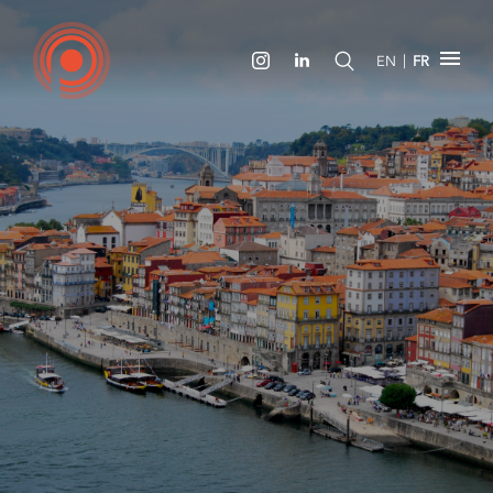
|
EN
FR