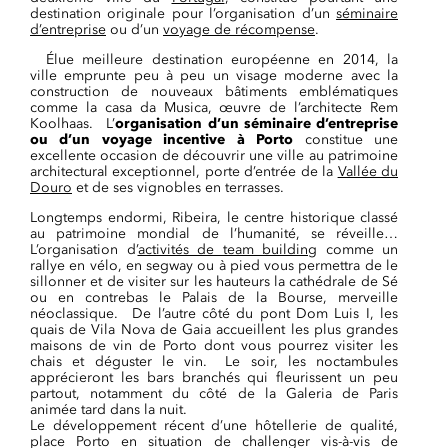
destination originale pour l’organisation d’un
séminaire
d’entreprise
ou d’un
voyage de récompense
.
Élue meilleure destination européenne en 2014, la
ville emprunte peu à peu un visage moderne avec la
construction de nouveaux bâtiments emblématiques
comme la casa da Musica, œuvre de l’architecte Rem
Koolhaas. L’
organisation d’un séminaire d’entreprise
ou d’un voyage incentive à Porto
constitue une
excellente occasion de découvrir une ville au patrimoine
architectural exceptionnel, porte d’entrée de la
Vallée du
Douro
et de ses vignobles en terrasses.
Longtemps endormi, Ribeira, le centre historique classé
au patrimoine mondial de l’humanité, se réveille…
L’organisation d’
activités de team building
comme un
rallye en vélo, en segway ou à pied vous permettra de le
sillonner et de visiter sur les hauteurs la cathédrale de Sé
ou en contrebas le Palais de la Bourse, merveille
néoclassique. De l’autre côté du pont Dom Luis I, les
quais de Vila Nova de Gaia accueillent les plus grandes
maisons de vin de Porto dont vous pourrez visiter les
chais et déguster le vin. Le soir, les noctambules
apprécieront les bars branchés qui fleurissent un peu
partout, notamment du côté de la Galeria de Paris
animée tard dans la nuit.
Le développement récent d’une hôtellerie de qualité,
place Porto en situation de challenger vis-à-vis de