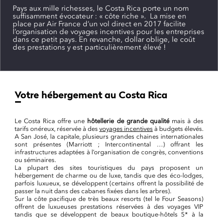
Pays aux mille richesses, le Costa Rica porte un nom
suffisamment évocateur : « côte riche ». La mise en
place par Air France d’un vol direct en 2017 facilite
l’organisation de voyages incentives pour les entreprises
dans ce petit pays. En revanche, dollar oblige, le coût
des prestations y est particulièrement élevé !
Votre hébergement au Costa Rica
Le Costa Rica offre une
hôtellerie de grande qualité
mais à des
tarifs onéreux, réservée à des
voyages incentives
à budgets élevés.
A San José, la capitale, plusieurs grandes chaines internationales
sont présentes (Marriott ; Intercontinental …) offrant les
infrastructures adaptées à l’organisation de congrès, conventions
ou séminaires.
La plupart des sites touristiques du pays proposent un
hébergement de charme ou de luxe, tandis que des éco-lodges,
parfois luxueux, se développent (certains offrent la possibilité de
passer la nuit dans des cabanes fixées dans les arbres).
Sur la côte pacifique de très beaux resorts (tel le Four Seasons)
offrent de luxueuses prestations réservées à des voyages VIP
tandis que se développent de beaux boutique-hôtels 5* à la