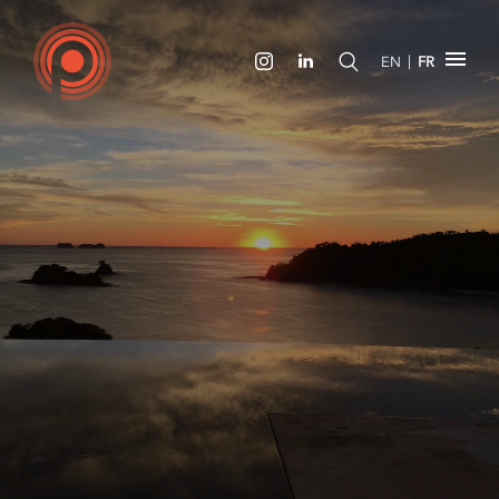
|
EN
FR