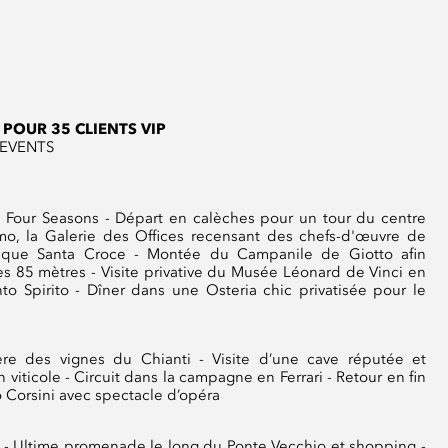
POUR 35 CLIENTS VIP
 EVENTS
tel Four Seasons - Départ en calèches pour un tour du centre
omo, la Galerie des Offices recensant des chefs-d'œuvre de
ilique Santa Croce - Montée du Campanile de Giotto afin
s 85 mètres - Visite privative du Musée Léonard de Vinci en
nto Spirito - Dîner dans une Osteria chic privatisée pour le
ère des vignes du Chianti - Visite d’une cave réputée et
viticole - Circuit dans la campagne en Ferrari - Retour en fin
o Corsini avec spectacle d’opéra
s - Ultime promenade le long du Ponte Vecchio et shopping -