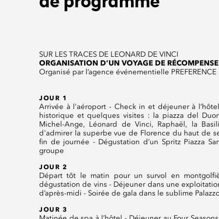
de programme
SUR LES TRACES DE LEONARD DE VINCI
ORGANISATION D’UN VOYAGE DE RÉCOMPENSE 
Organisé par l’agence événementielle PREFERENCE
JOUR 1
Arrivée à l'aéroport - Check in et déjeuner à l’hô
historique et quelques visites : la piazza del Du
Michel-Ange, Léonard de Vinci, Raphaël, la Bas
d'admirer la superbe vue de Florence du haut de se
fin de journée - Dégustation d’un Spritz Piazza Sa
groupe
JOUR 2
Départ tôt le matin pour un survol en montgolfi
dégustation de vins - Déjeuner dans une exploitation 
d’après-midi - Soirée de gala dans le sublime Palazz
JOUR 3
Matinée de spa à l’hôtel - Déjeuner au Four Season