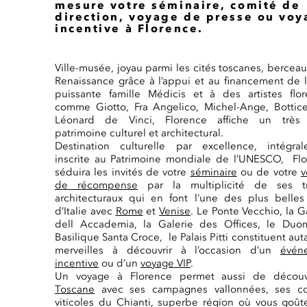
mesure votre séminaire, comité de
direction, voyage de presse ou vo
incentive à Florence.
Ville-musée, joyau parmi les cités toscanes, berceau
Renaissance grâce à l’appui et au financement de l
puissante famille Médicis et à des artistes flor
comme Giotto, Fra Angelico, Michel-Ange, Bottice
Léonard de Vinci, Florence affiche un très 
patrimoine culturel et architectural.
Destination culturelle par excellence, intégra
inscrite au Patrimoine mondiale de l’UNESCO, Fl
séduira les invités de votre
séminaire
ou de votre
v
de récompense
par la multiplicité de ses tr
architecturaux qui en font l’une des plus belles 
d’Italie avec
Rome
et
Venise
. Le Ponte Vecchio, la Ga
dell Accademia, la Galerie des Offices, le Duo
Basilique Santa Croce, le Palais Pitti constituent aut
merveilles à découvrir à l’occasion d’un
évén
incentive
ou d’un
voyage VIP
.
Un voyage à Florence permet aussi de découvr
Toscane
avec ses campagnes vallonnées, ses col
viticoles du Chianti, superbe région où vous goût