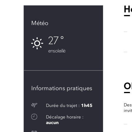
H
Météo
27
ensoleillé
O
Informations pratiques
Dest
Durée du trajet :
1h45
invi
Décalage horaire :
aucun