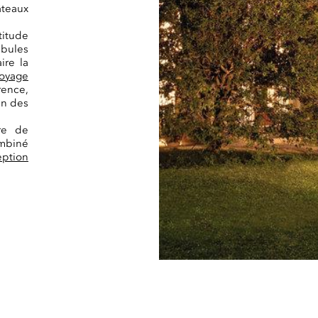
âteaux
titude
mbules
ire la
oyage
ence,
un des
re de
mbiné
eption