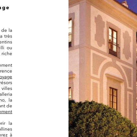
yage
 de la
a très
entins
lli ou
riche
lement
orence
oyage
ésors
villes
lleria
mo, la
ant de
ement
ir la
lines
erez à