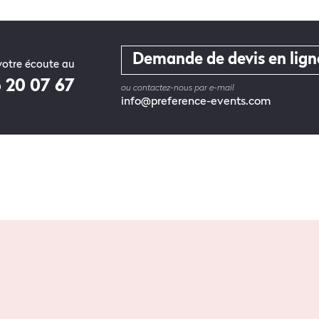
Demande de devis en lign
otre écoute au
5 20 07 67
ou contactez-nous par e-mail
info@preference-events.com