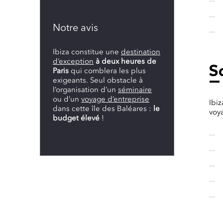
Notre avis
Ibiza constitue une
destination
d’exception
à deux heures de
So
Paris
qui comblera les plus
exigeants. Seul obstacle à
l’organisation d’un
séminaire
ou d’un
voyage d’entreprise
Ibi
dans cette île des Baléares :
le
voy
budget élevé
!