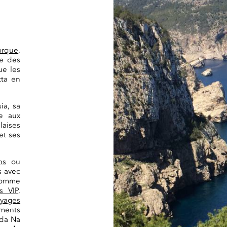
orque
,
le des
ue les
tta en
ia, sa
e aux
laises
et ses
ns
ou
s avec
 comme
s VIP
,
oyages
ements
nda Na