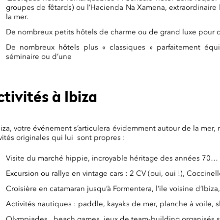
groupes de fêtards) ou l’Hacienda Na Xamena, extraordinaire h
la mer.
De nombreux petits hôtels de charme ou de grand luxe pour de
De nombreux hôtels plus « classiques » parfaitement équi
séminaire ou d’une
tivités à Ibiza
biza, votre événement s’articulera évidemment autour de la mer, 
vités originales qui lui sont propres :
Visite du marché hippie, incroyable héritage des années 70… Po
Excursion ou rallye en vintage cars : 2 CV (oui, oui !), Coccine
Croisière en catamaran jusqu’à Formentera, l’ile voisine d’Ibiza
Activités nautiques : paddle, kayaks de mer, planche à voile, 
Olympiades , beach games, jeux de team-building organisés su