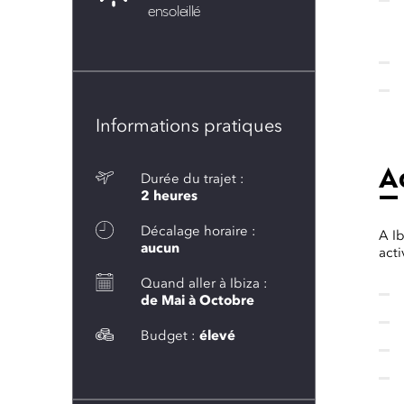
ensoleillé
Informations pratiques
Ac
Durée du trajet :
2 heures
Décalage horaire :
A I
aucun
acti
Quand aller à Ibiza :
de Mai à Octobre
Budget :
élevé