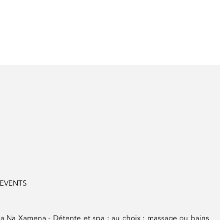
 EVENTS
nda Na Xamena - Détente et spa : au choix : massage ou bains