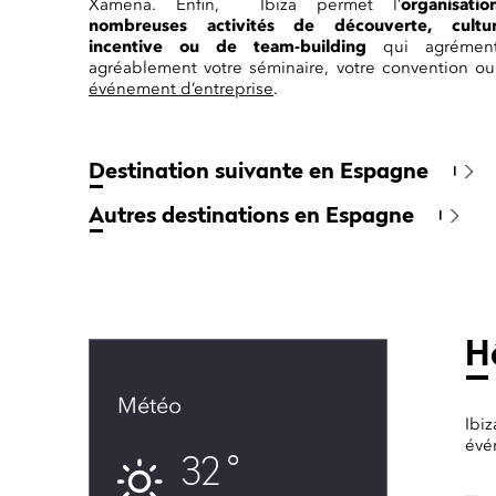
Xamena. Enfin, Ibiza permet l’
organisati
nombreuses activités de découverte, culture
incentive ou de team-building
qui agrément
agréablement votre séminaire, votre convention ou
événement d’entreprise
.
Destination suivante en Espagne
Autres destinations en Espagne
Hô
Météo
Ibi
évé
32