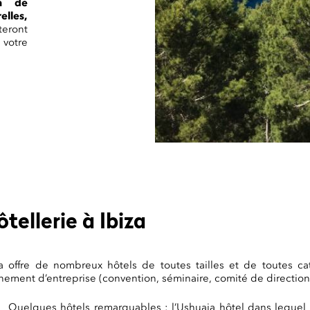
on de
lles,
eront
 votre
tellerie à Ibiza
za offre de nombreux hôtels de toutes tailles et de toutes ca
nement d’entreprise (convention, séminaire, comité de direction
Quelques hôtels remarquables : l’Ushuaia hôtel dans lequel l