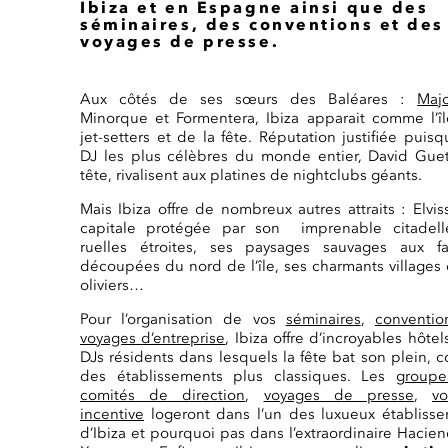
Ibiza et en Espagne ainsi que des
séminaires, des conventions et des
voyages de presse.
Aux côtés de ses sœurs des Baléares :
Maj
Minorque et Formentera, Ibiza apparait comme l’î
jet-setters et de la fête. Réputation justifiée puisq
DJ les plus célèbres du monde entier, David Gue
tête, rivalisent aux platines de nightclubs géants.
Mais Ibiza offre de nombreux autres attraits : Elviss
capitale protégée par son imprenable citadell
ruelles étroites, ses paysages sauvages aux fa
découpées du nord de l’île, ses charmants villages 
oliviers…
Pour l’organisation de vos
séminaires
,
conventio
voyages d’entreprise
, Ibiza offre d’incroyables hôtel
DJs résidents dans lesquels la fête bat son plein,
des établissements plus classiques. Les
groupe
comités de direction
,
voyages de presse
,
v
incentive
logeront dans l’un des luxueux établiss
d’Ibiza et pourquoi pas dans l’extraordinaire Hacie