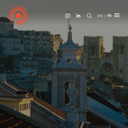
|
EN
FR