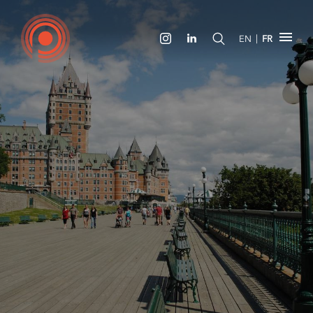
|
EN
FR