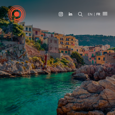
|
EN
FR