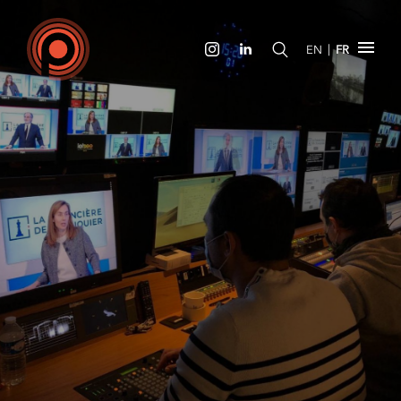
|
EN
FR