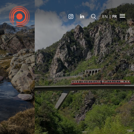
|
EN
FR