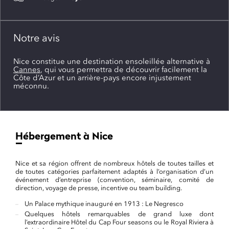
Notre avis
Nice constitue une destination ensoleillée alternative à
Cannes
, qui vous permettra de découvrir facilement la
Côte d’Azur et un arrière-pays encore injustement
méconnu.
Hébergement à Nice
Nice et sa région offrent de nombreux hôtels de toutes tailles et
de toutes catégories parfaitement adaptés à l’organisation d’un
événement d’entreprise (convention, séminaire, comité de
direction, voyage de presse, incentive ou team building.
Un Palace mythique inauguré en 1913 : Le Negresco
Quelques hôtels remarquables de grand luxe dont
l’extraordinaire Hôtel du Cap Four seasons ou le Royal Riviera à