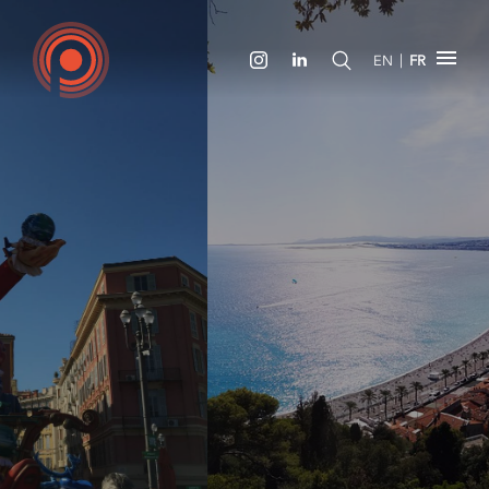
|
EN
FR