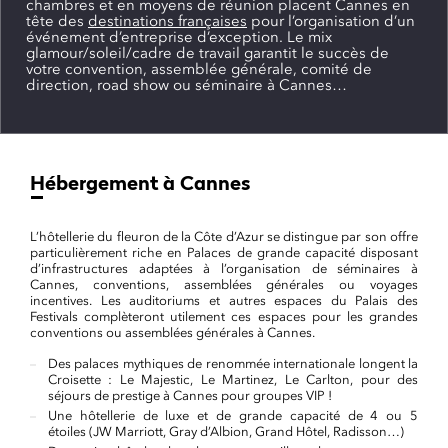
chambres et en moyens de réunion placent Cannes en
tête des
destinations françaises
pour l’organisation d’un
événement d’entreprise d’exception. Le mix
glamour/soleil/cadre de travail garantit le succès de
votre convention, assemblée générale, comité de
direction, road show ou séminaire à Cannes…
Hébergement à Cannes
L’hôtellerie du fleuron de la Côte d’Azur se distingue par son offre
particulièrement riche en Palaces de grande capacité disposant
d’infrastructures adaptées à l’organisation de séminaires à
Cannes, conventions, assemblées générales ou voyages
incentives. Les auditoriums et autres espaces du Palais des
Festivals complèteront utilement ces espaces pour les grandes
conventions ou assemblées générales à Cannes.
Des palaces mythiques de renommée internationale longent la
Croisette : Le Majestic, Le Martinez, Le Carlton, pour des
séjours de prestige à Cannes pour groupes VIP !
Une hôtellerie de luxe et de grande capacité de 4 ou 5
étoiles (JW Marriott, Gray d’Albion, Grand Hôtel, Radisson…)