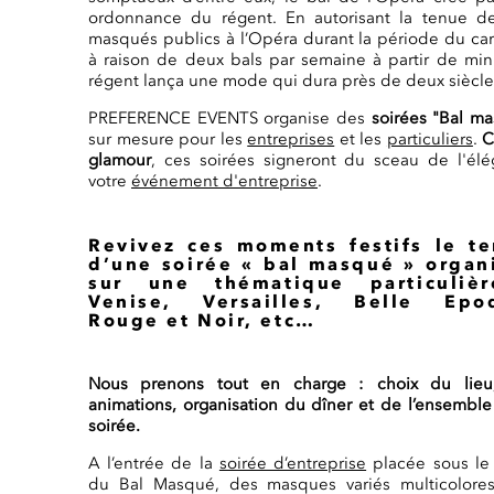
ordonnance du régent. En autorisant la tenue d
masqués publics à l’Opéra durant la période du car
à raison de deux bals par semaine à partir de minu
régent lança une mode qui dura près de deux siècle
PREFERENCE EVENTS organise des
soirées "Bal m
sur mesure pour les
entreprises
et les
particuliers
.
C
glamour
, ces soirées signeront du sceau de l'él
votre
événement d'entreprise
.
Revivez ces moments festifs le t
d’une soirée « bal masqué » organ
sur une thématique particuliè
Venise, Versailles, Belle Epo
Rouge et Noir, etc…
Nous prenons tout en charge : choix du lieu
animations, organisation du dîner et de l’ensemble
soirée.
A l’entrée de la
soirée d’entreprise
placée sous le
du Bal Masqué, des masques variés multicolores