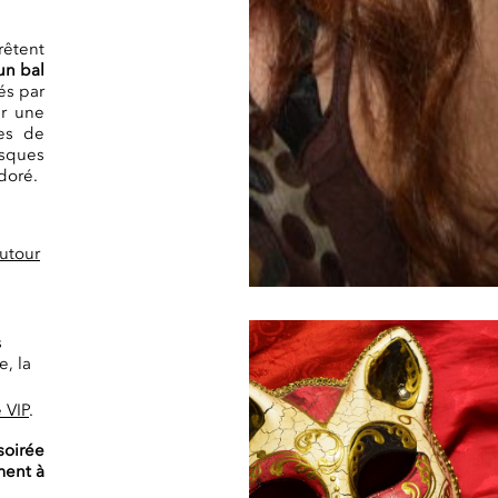
êtent
un bal
és par
ur une
es de
sques
doré.
autour
s
, la
 VIP
.
soirée
ment à