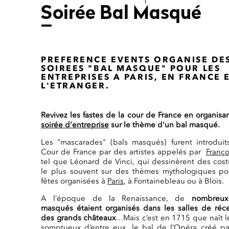
Soirée Bal Masqué
PREFERENCE EVENTS ORGANISE DE
SOIREES "BAL MASQUE" POUR LES
ENTREPRISES A PARIS, EN FRANCE 
L'ETRANGER.
Revivez les fastes de la cour de France en organisa
soirée d'entreprise
sur le thème d'un bal masqué.
Les "mascarades" (bals masqués) furent introduit
Cour de France par des artistes appelés par
Franço
t
e
l que Léonard de Vinci, qui dessinèrent des cos
le plus souvent sur des thèmes mythologiques po
fêtes organisées à
Paris
, à Fontainebleau ou à Blois.
A l’époque de la Renaissance, de
nombreux
masqués étaient organisés dans les salles de réc
des grands châteaux
…Mais c’est en 1715 que naît l
somptueux d’entre eux, le bal de l’Opéra créé p