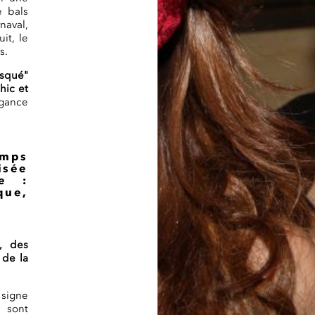
e bals
naval,
it, le
s.
asqué"
hic et
égance
emps
isée
re :
que,
, des
 de la
 signe
 sont