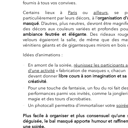
fournis à tous vos convives.
Certains lieux à
Paris
ou
ailleurs
, se pr
particulièrement par leurs décors, à l’
organisation d’
masqué
. D’autres, plus neutres, devront être magnifi
des décors aux couleurs variées et profondes po
ambiance feutrée et élégante
. Des rideaux roug
velours égaieront la salle, de même que des ma
vénitiens géants et de gigantesques miroirs en bois 
Idées d’animations :
En amont de la soirée,
réunissez les participants 
d’une activité
« fabrication de masques », chacun
devant donner
libre cours à son imagination et sa
créativité
.
Pour une touche de fantaisie, un fou du roi fait de
performances parmi vos invités, comme la jonglerie
magie et des tours d’acrobaties.
Un photocall permettra d’immortaliser votre
soirée
Plus facile à organiser et plus consensuel qu’une 
déguisée, le bal masqué apporte humour et raffine
une soirée.