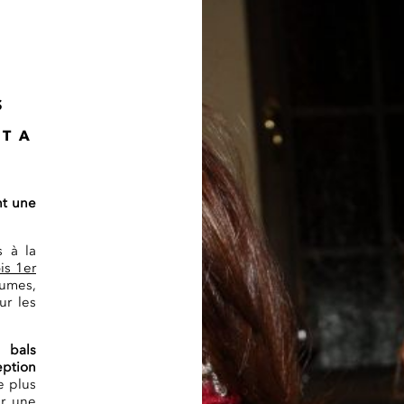
S
ET A
nt une
s à la
is 1er
tumes,
ur les
 bals
eption
e plus
ar une