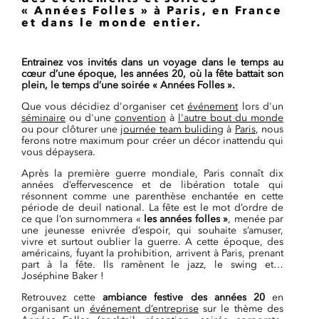
« Années Folles » à Paris, en France
et dans le monde entier.
Entrainez vos invités dans un voyage dans le temps au
cœur d’une époque, les années 20, où la fête battait son
plein, le temps d’une soirée « Années Folles ».
Que vous décidiez d'organiser cet
événement
lors d'un
séminaire
ou d'une
convention
à
l'autre bout du monde
ou pour clôturer une
journée team buliding
à
Paris
, nous
ferons notre maximum pour créer un décor inattendu qui
vous dépaysera.
Après la première guerre mondiale, Paris connaît dix
années d’effervescence et de libération totale qui
résonnent comme une parenthèse enchantée en cette
période de deuil national. La fête est le mot d’ordre de
ce que l’on surnommera «
les années folles »
, menée par
une jeunesse enivrée d’espoir, qui souhaite s’amuser,
vivre et surtout oublier la guerre. A cette époque, des
américains, fuyant la prohibition, arrivent à Paris, prenant
part à la fête. Ils ramènent le jazz, le swing et…
Joséphine Baker !
Retrouvez cette
ambiance festive des années 20
en
organisant un
événement d’entreprise
sur le thème des