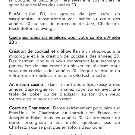
la bougie, la décoration fera revivre à vos invités la
splendeur des fêtes des années 20.
Plutôt qu’un DJ, un groupe de jazz et/ou un
saxophoniste transporteront vos invités au cœur des
années 20 au son de morceaux de Jazz, Charleston,
Black Bottom et Swing…
Quelques idées d’animations pour votre soirée « Année
20 » :
Création de cocktail et « Show flair » :
initiez-vous à la
mixologie et à la création de cocktails des années 20.
Des barmen jongleurs vous montreront leur technique
particulière de maniement du shaker en réalisant pour
vous des cocktails des années 20. Dégustez ensuite un
« Bronx », un « Sidecar » ou un « Old Fashioned ».
Animation casino
: dans l’esprit des « Speakeasy » des
années d’après-guerre, animez votre soirée avec une
table de poker ou de blackjack, au son d’un vieux
tourne-disque pour un son rétro.
Cours de Charleston :
Danse extrêmement populaire aux
Etats-Unis, le Charleston fut introduit en France par
Joséphine Baker dans les années 20. Un professeur de
danse enseignera à vos invités quelques pas de
Charleston qui se pratique en solo, à deux ou en