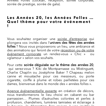
Années Folles (cocktail, réception, soirée corporate,
soirée de prestige, soirée de gala).
Les Années 20, les Années Folles …
Quel thème pour votre événement
!
Vous souhaitez organiser une
soirée d’entreprise
qui
plongera vos invités dans l’
univers des fêtes des années
folles
? Nous vous proposerons un lieu, une ambiance et
des animations qui feront de votre
réception ou de votre
événement corporate
un rendez-vous « Chic » ou
«glamour » selon vos souhaits.
Pour cette
soirée déguisée sur le thème des années 20
,
qui serez-vous ? Kiki de Montparnasse ou Mistinguett,
Charlie Chaplin ou Joséphine Baker ? Chapeau melon
canne et moustache pour ces messieurs, ou porte
cigarette, coiffe à plume et robes pailletées pour ces
dames, bienvenue dans le monde des « années folles ».
Agence événementielle experte
en création de décors,
nous transformerons le lieu choisi en cabaret ou bar
parnassien… Plumes d’autruches colorées et perles à
profusion, chandeliers, lumières tamisées et éclairage à