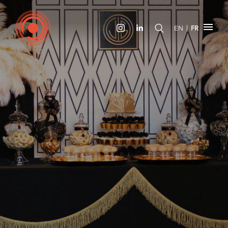
|
EN
FR