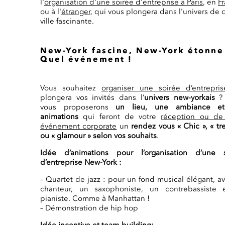
l'
organisation d'une soirée d'entreprise à Paris
, en
F
ou à l'
étranger
, qui vous plongera dans l'univers de 
ville fascinante.
New-York fascine, New-York étonn
Quel événement !
Vous souhaitez
organiser une soirée d’entrepris
plongera vos invités dans l’
univers new-yorkais
? 
vous proposerons
un lieu, une ambiance e
animations
qui feront de votre
réception ou de
événement corporate
un
rendez vous « Chic », « tr
ou « glamour » selon vos souhaits
.
Idée d’animations pour l’organisation d’une s
d’entreprise New-York :
– Quartet de jazz : pour un fond musical élégant, a
chanteur, un saxophoniste, un contrebassiste 
pianiste. Comme à Manhattan !
– Démonstration de hip hop