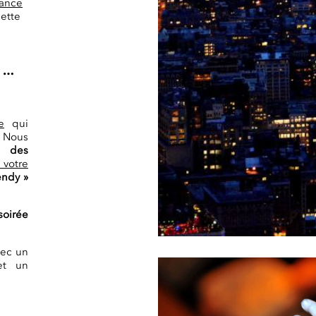
rance
cette
e …
e
qui
Nous
t des
 votre
endy »
oirée
vec un
et un