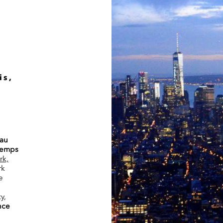
is,
s
 au
 temps
rk,
rk
e
y,
nce