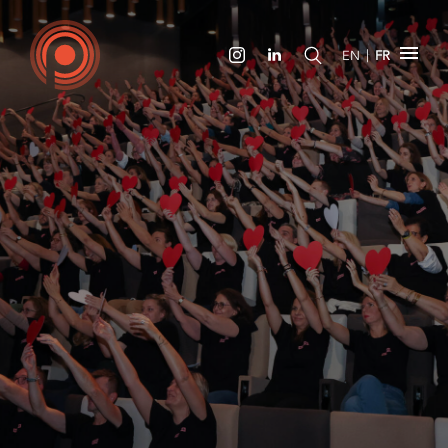
|
EN
FR